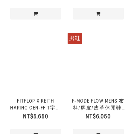
男鞋
FITFLOP X KEITH
F-MODE FLOW MENS 布
HARING GEN-FF T字後
料/麂皮/皮革休閒鞋-
帶涼鞋-信號紅
宇宙星河色
NT$5,650
NT$6,050