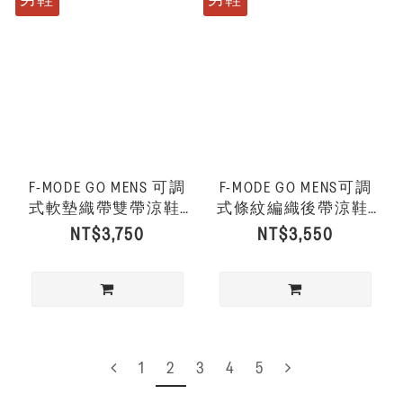
F-MODE GO MENS 可調
F-MODE GO MENS可調
式軟墊織帶雙帶涼鞋-
式條紋編織後帶涼鞋-
黑色
炭灰混色
NT$3,750
NT$3,550
1
2
3
4
5