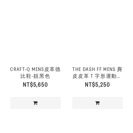
CRAFT-Q MENS皮革德
THE DASH FF MENS 麂
比鞋-靚黑色
皮皮革 T 字形運動風
休閒鞋-深梅洛紅/奶油
NT$5,650
NT$5,250
色