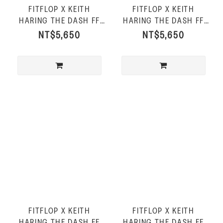
FITFLOP X KEITH
FITFLOP X KEITH
HARING THE DASH FF
HARING THE DASH FF
運動風休閒鞋-黑色
運動風休閒鞋-信號紅
NT$5,650
NT$5,650
FITFLOP X KEITH
FITFLOP X KEITH
HARING THE DASH FF
HARING THE DASH FF