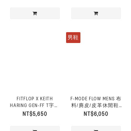
男鞋
FITFLOP X KEITH
F-MODE FLOW MENS 布
HARING GEN-FF T字後
料/麂皮/皮革休閒鞋-
帶涼鞋-信號紅
宇宙星河色
NT$5,650
NT$6,050