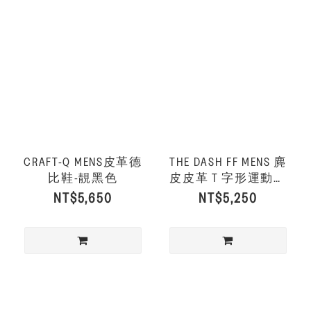
CRAFT-Q MENS皮革德
THE DASH FF MENS 麂
比鞋-靚黑色
皮皮革 T 字形運動風
休閒鞋-深梅洛紅/奶油
NT$5,650
NT$5,250
色