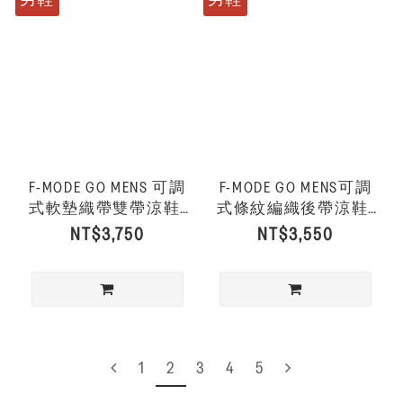
F-MODE GO MENS 可調
F-MODE GO MENS可調
式軟墊織帶雙帶涼鞋-
式條紋編織後帶涼鞋-
黑色
炭灰混色
NT$3,750
NT$3,550
1
2
3
4
5