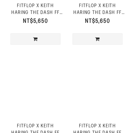
FITFLOP X KEITH
FITFLOP X KEITH
HARING THE DASH FF
HARING THE DASH FF
運動風休閒鞋-黑色
運動風休閒鞋-信號紅
NT$5,650
NT$5,650
FITFLOP X KEITH
FITFLOP X KEITH
HARING THE DASH FF
HARING THE DASH FF