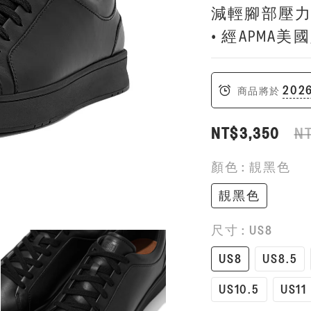
減輕腳部壓
• 經APMA
2026
商品將於
NT$3,350
N
顏色
: 靚黑色
靚黑色
尺寸
: US8
US8
US8.5
US10.5
US11