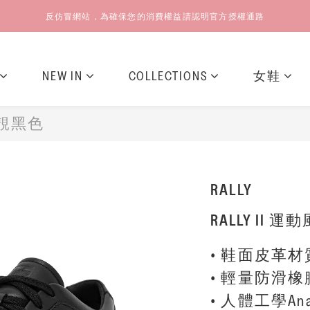
反仿冒網站，為確保您的消費權益請認明官方授權通路
NEW IN
COLLECTIONS
女鞋
-靚黑色
RALLY
RALLY II
• 鞋面皮革材
• 輕量防滑
• 人體工學An