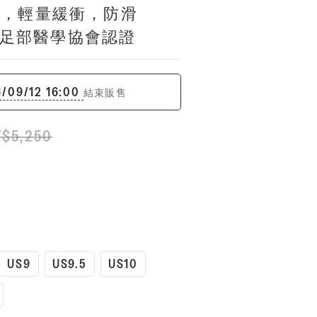
力，輕量緩衝，防滑
美國足部醫學協會認證
/09/12 16:00
結束販售
T$5,250
US9
US9.5
US10