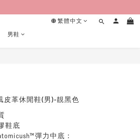
繁體中文
男鞋
立即購買
 運動風皮革休閒鞋(男)-靚黑色
質
橡膠鞋底
atomicush™彈力中底：