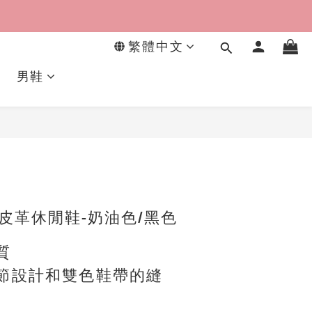
繁體中文
男鞋
立即購買
繡皮革休閒鞋-奶油色/黑色
質
細節設計和雙色鞋帶的縫