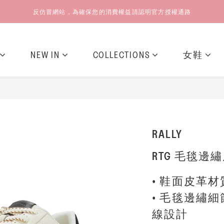
反仿冒網站，為確保您的消費權益請認明官方授權通路
NEW IN
COLLECTIONS
女鞋
RALLY
RTG 毛毯邊
• 鞋面皮革材
• 毛毯邊繡
線設計