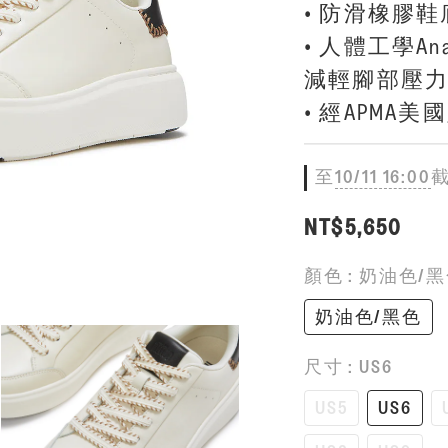
• 防滑橡膠鞋
• 人體工學An
減輕腳部壓
• 經APMA
至
10/11 16:00
NT$5,650
顏色
: 奶油色/
奶油色/黑色
尺寸
: US6
US5
US6