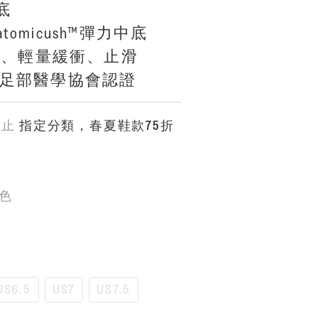
底
atomicush™彈力中底
力、輕量緩衝、止滑
美國足部醫學協會認證
截止
指定分類，春夏鞋款75折
黑色
US6.5
US7
US7.5