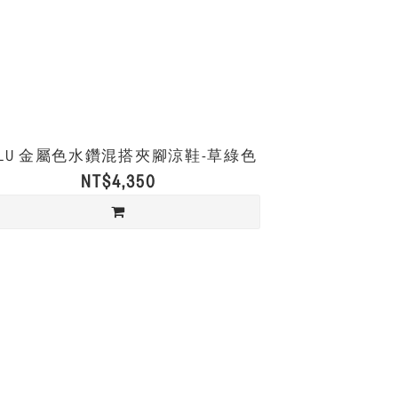
ULU 金屬色水鑽混搭夾腳涼鞋-草綠色
NT$4,350