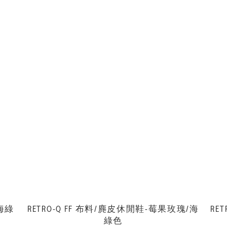
-海綠
RETRO-Q FF 布料/麂皮休閒鞋-莓果玫瑰/海
RE
綠色