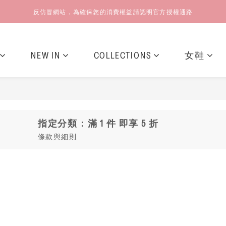
反仿冒網站，為確保您的消費權益請認明官方授權通路
NEW IN
COLLECTIONS
女鞋
指定分類：滿 1 件 即享 5 折
條款與細則