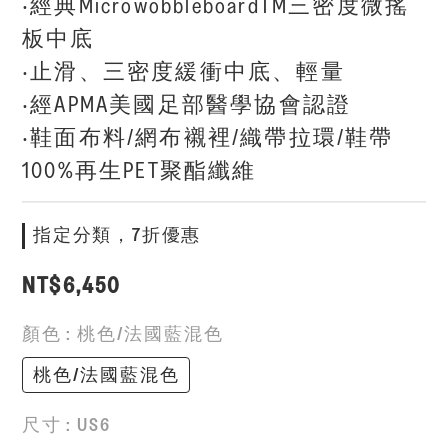
‧經典MicrowobbleboardTM三密度微搖
板中底
‧止滑、三密度緩衝中底、輕量
‧經APMA美國足部醫學協會認證
‧鞋面布料/網布襯裡/織帶拉環/鞋帶
100%再生PET聚酯纖維
指定分類，7折優惠
NT$6,450
顏色
: 桃色/法國藍混色
桃色/法國藍混色
尺寸
: US6