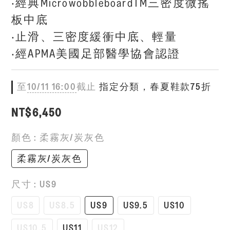
‧經典MicrowobbleboardTM三密度微搖
板中底
‧止滑、三密度緩衝中底、輕量
‧經APMA美國足部醫學協會認證
至
10/11 16:00
截止
指定分類，春夏鞋款75折
NT$6,450
顏色
: 柔霧灰/炭灰色
柔霧灰/炭灰色
尺寸
: US9
US8
US8.5
US9
US9.5
US10
US10.5
US11
US12