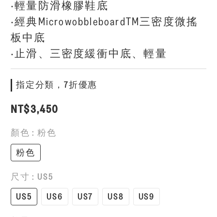
‧輕量防滑橡膠鞋底
‧經典MicrowobbleboardTM三密度微搖
板中底
‧止滑、三密度緩衝中底、輕量
指定分類，7折優惠
NT$3,450
顏色
: 粉色
粉色
尺寸
: US5
US5
US6
US7
US8
US9