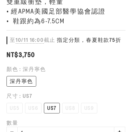
雙重緩衝墊，輕量
• 經APMA美國足部醫學協會認證
•  鞋跟約為6-7.5CM
至
10/11 16:00
截止
指定分類，春夏鞋款75折
NT$3,750
顏色
: 深丹寧色
深丹寧色
尺寸
: US7
US5
US6
US7
US8
US9
數量