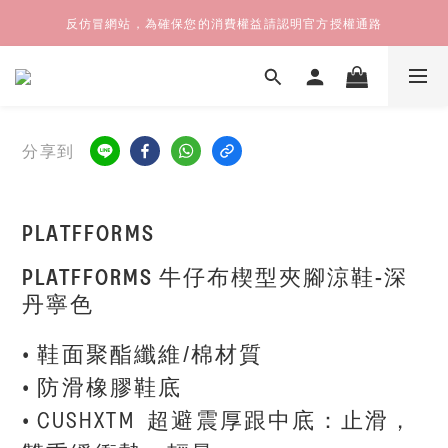
反仿冒網站，為確保您的消費權益請認明官方授權通路
分享到
PLATFFORMS
PLATFFORMS 牛仔布楔型夾腳涼鞋-深
丹寧色
• 鞋面聚酯纖維/棉材質
• 防滑橡膠鞋底
• CUSHXTM  超避震厚跟中底：止滑，