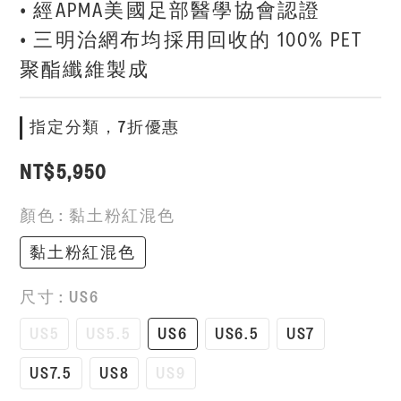
• 經APMA美國足部醫學協會認證
• 三明治網布均採用回收的 100% PET 
聚酯纖維製成
指定分類，7折優惠
NT$5,950
顏色
: 黏土粉紅混色
黏土粉紅混色
尺寸
: US6
US5
US5.5
US6
US6.5
US7
US7.5
US8
US9