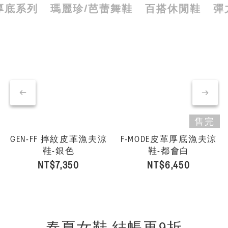
厚底系列
瑪麗珍/芭蕾舞鞋
百搭休閒鞋
彈
售完
GEN-FF 摔紋皮革漁夫涼
F-MODE皮革厚底漁夫涼
G
鞋-銀色
鞋-都會白
NT$7,350
NT$6,450
春夏女鞋 結帳再9折